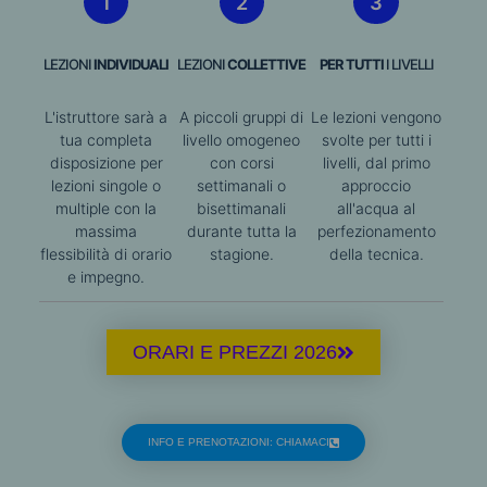
1
2
3
LEZIONI
INDIVIDUALI
LEZIONI
COLLETTIVE
PER TUTTI
I LIVELLI
L'istruttore sarà a
A piccoli gruppi di
Le lezioni vengono
tua completa
livello omogeneo
svolte per tutti i
disposizione per
con corsi
livelli, dal primo
lezioni singole o
settimanali o
approccio
multiple con la
bisettimanali
all'acqua al
massima
durante tutta la
perfezionamento
flessibilità di orario
stagione.
della tecnica.
e impegno.
ORARI E PREZZI 2026
INFO E PRENOTAZIONI: CHIAMACI