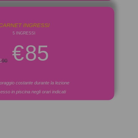
CARNET INGRESSI
5 INGRESSI
€
85
€
90
oraggio costante durante la lezione
esso in piscina negli orari indicati