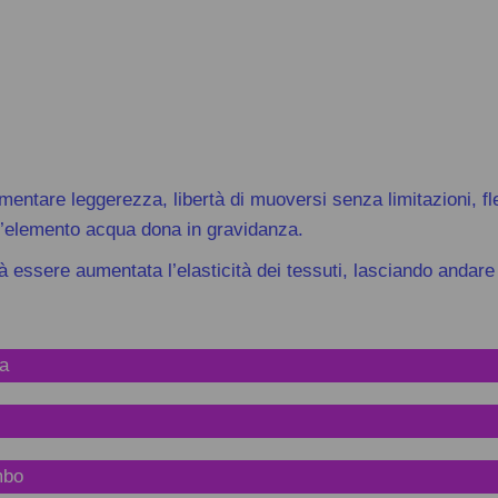
rimentare leggerezza, libertà di
muoversi senza limitazioni, fl
he l’elemento acqua dona in gravidanza.
rà essere aumentata
l’elasticità dei
tessuti, lasciando andare 
ca
mbo