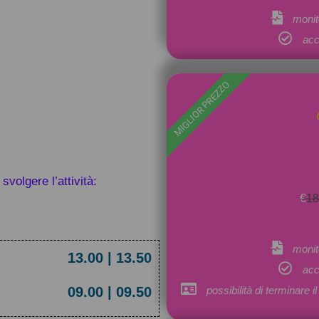
monit
acc
MIGLIOR PREZZO
svolgere l’attività:
€
1
monit
13.00 | 13.50
acc
09.00 | 09.50
possibilità di terminare 