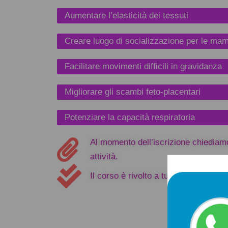
Aumentare l’elasticità dei tessuti
Creare luogo di socializzazione per le m
Facilitare movimenti difficili in gravidanza
Migliorare gli scambi feto-placentari
Potenziare la capacità respiratoria
Al momento dell’iscrizione chiediamo 
attività.
Il corso è rivolto a tutte le donne dal