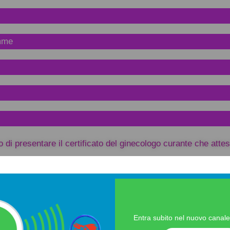
amme
di presentare il certificato del ginecologo curante che attes
l’ inizio della gravidanza fino alla nascita.
Entra subito nel nuovo canal