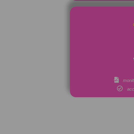
monit
acc