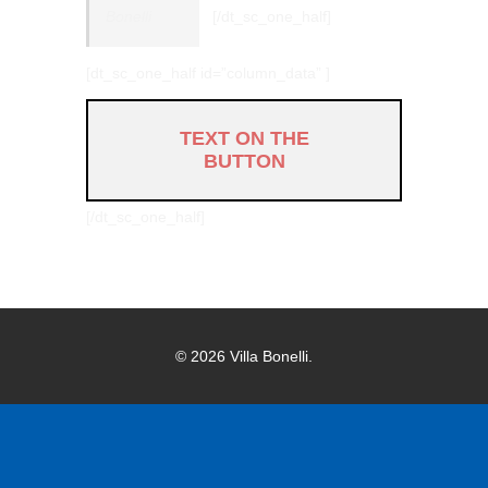
Bonelli
[/dt_sc_one_half]
[dt_sc_one_half id=”column_data” ]
TEXT ON THE
BUTTON
[/dt_sc_one_half]
© 2026 Villa Bonelli.