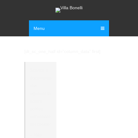
Menu
[dt_sc_one_half id=”column_data” first]
Scarica il
documento
che
riguarda la
nostra
politica
sull’utilizzo
dei cookie!
– Villa