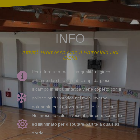
INFO
Attività Promossa Con Il Patrocinio Del
CONI
Per offrire una massima qualità di gioco,
offriamo due tipologie di campi da gioco.
Il campo in erba sintetica viene coperto con il
pallone pressostatico nei mesi invernali,
potendolo così utilizzare in tutte le stagioni.
Nei mesi più caldi invece, il campo è scoperto
ed illuminato per disputare partite a qualsiasi
orario.